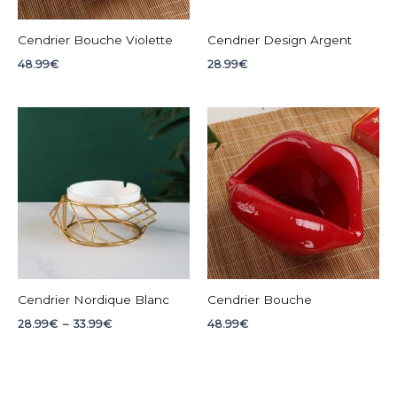
Cendrier Bouche Violette
Cendrier Design Argent
48.99
€
28.99
€
Plage
de
prix :
28.99€
à
33.99€
Cendrier Nordique Blanc
Cendrier Bouche
28.99
€
–
33.99
€
48.99
€