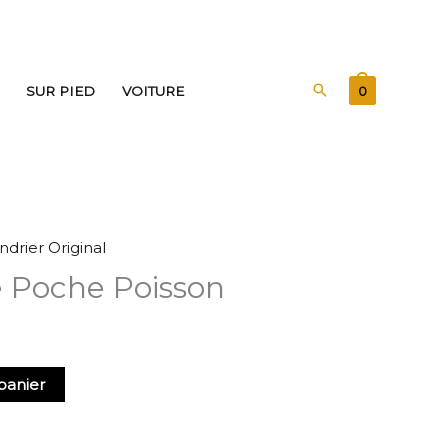
Rechercher
SUR PIED
VOITURE
0
ndrier Original
e Poche Poisson
panier