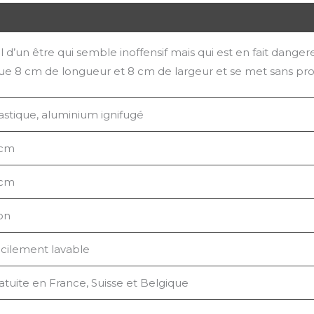
l d’un être qui semble inoffensif mais qui est en fait dange
ue 8 cm de longueur et 8 cm de largeur et se met sans pr
astique, aluminium ignifugé
 cm
 cm
on
cilement lavable
atuite en France, Suisse et Belgique