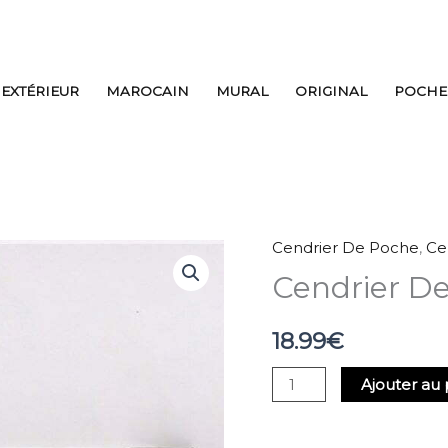
EXTÉRIEUR
MAROCAIN
MURAL
ORIGINAL
POCHE
Cendrier De Poche
,
Ce
quantité
Cendrier D
de
Cendrier
De
18.99
€
Poche
Ajouter au 
Poisson